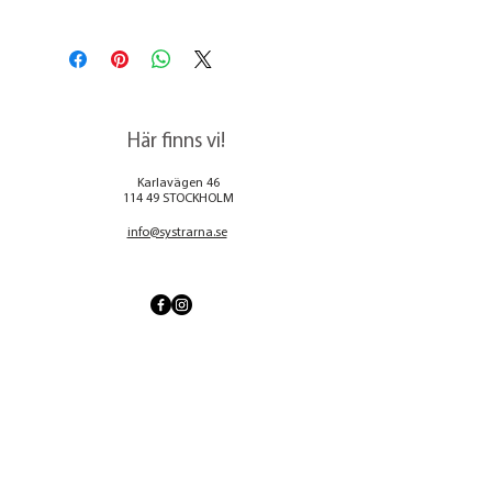
Kom till vår butik på Karlavägen 46 och
hämta din lampa.
Vi har tyvärr ingen möjlighet till att
skicka lamporna via transport.
Här finns vi!
Karlavägen 46
114 49 STOCKHOLM
info@systrarna.se
Kom förbi!
Vårt show
room och studio har öppettider,
men...
Vi är oftast på plats måndag-fredag 11-17.
Om vi inte är där så är vi ute på kundbesök.
Vill ni ha odelad uppmärksamhet boka gärna
en tid ovan.