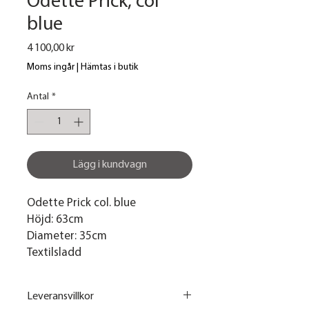
Odette Prick, col
blue
Pris
4 100,00 kr
Moms ingår
|
Hämtas i butik
Antal
*
Lägg i kundvagn
Odette Prick col. blue
Höjd: 63cm
Diameter: 35cm
Textilsladd
Leveransvillkor