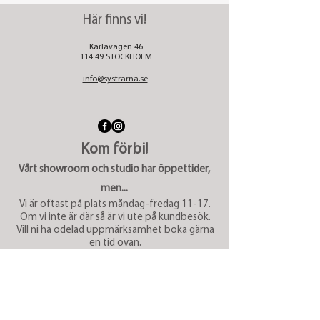
Här finns vi!
Karlavägen 46
114 49 STOCKHOLM
info@systrarna.se
Kom förbi!
Vårt show
room och studio har öppettider,
men...
Vi är oftast på plats måndag-fredag 11-17.
Om vi inte är där så är vi ute på kundbesök.
Vill ni ha odelad uppmärksamhet boka gärna
en tid ovan.