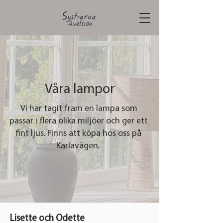
Våra lampor
Vi har tagit fram en lampa som
passar i flera olika miljöer och ger ett
fint ljus. Finns att köpa hos oss på
Karlavägen.
Lisette och Odette